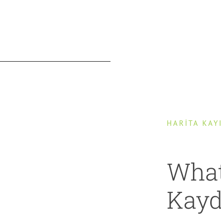
HARİTA KAY
What
Kayd