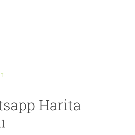
IT
sapp Harita
ı