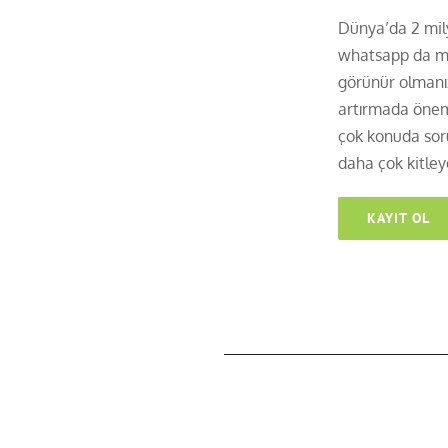
Dünya’da 2 mily
whatsapp da müş
görünür olmanız 
artırmada öneml
çok konuda soru
daha çok kitley
KAYIT OL