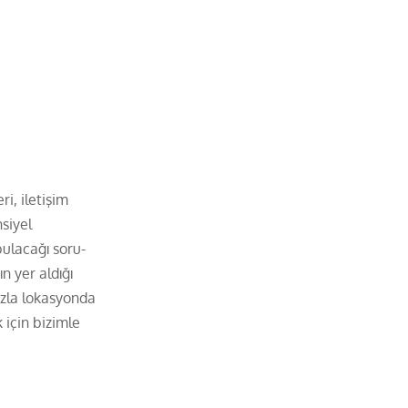
ri, iletişim
siyel
bulacağı soru-
n yer aldığı
azla lokasyonda
 için bizimle