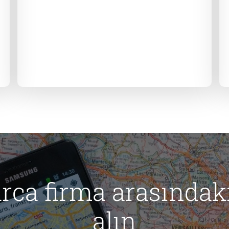
rca firma arasındaki
alın