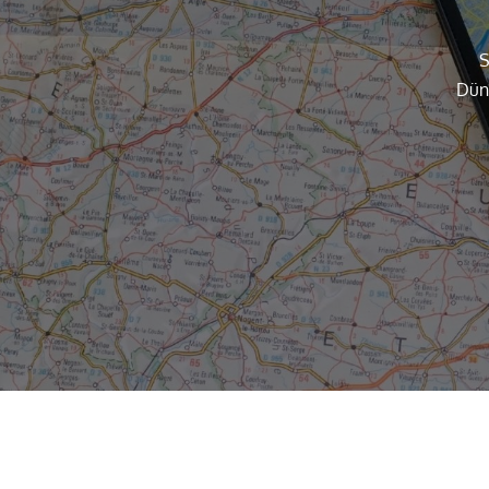
S
Düny