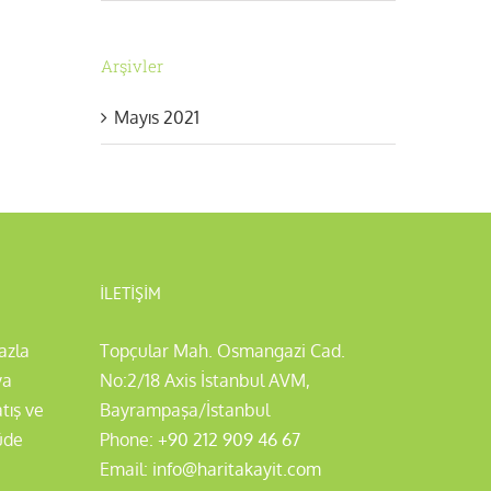
Arşivler
Mayıs 2021
İLETIŞIM
azla
Topçular Mah. Osmangazi Cad.
ya
No:2/18 Axis İstanbul AVM,
tış ve
Bayrampaşa/İstanbul
çüde
Phone:
+90 212 909 46 67
Email:
info@haritakayit.com