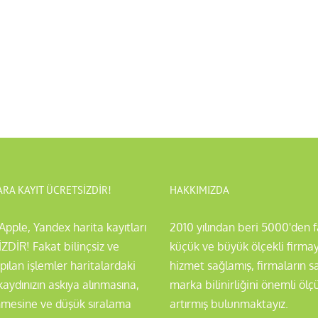
RA KAYIT ÜCRETSİZDİR!
HAKKIMIZDA
Apple, Yandex harita kayıtları
2010 yılından beri 5000'den f
DİR! Fakat bilinçsiz ve
küçük ve büyük ölçekli firma
apılan işlemler haritalardaki
hizmet sağlamış, firmaların sa
kaydınızın askıya alınmasına,
marka bilinirliğini önemli öl
nmesine ve düşük sıralama
artırmış bulunmaktayız.