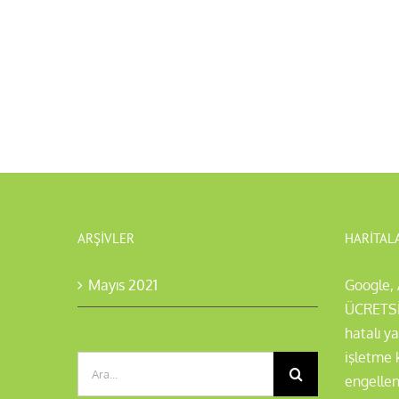
ARŞIVLER
HARITALA
Mayıs 2021
Google, 
ÜCRETSİZ
hatalı y
işletme 
Ara:
engelle