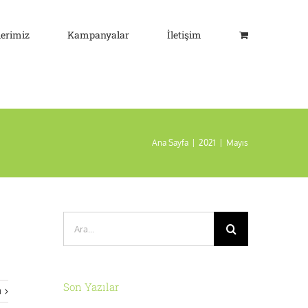
lerimiz
Kampanyalar
İletişim
Ana Sayfa
|
2021
|
Mayıs
Ara:
Son Yazılar
ı