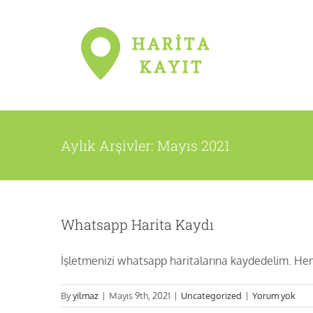
Skip
to
content
Aylık Arşivler:
Mayıs 2021
Whatsapp Harita Kaydı
İşletmenizi whatsapp haritalarına kaydedelim. He
By
yilmaz
|
Mayıs 9th, 2021
|
Uncategorized
|
Yorum yok