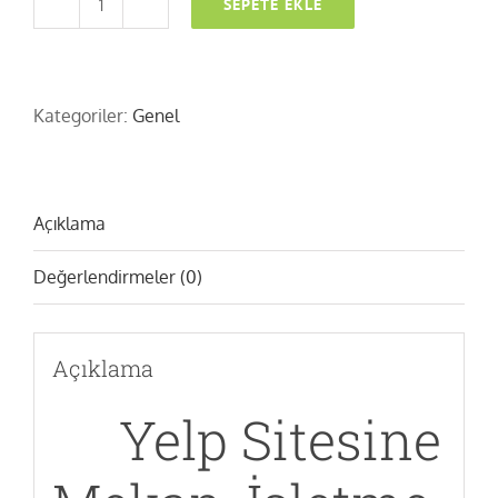
SEPETE EKLE
Yelp
Harita
ve
İşletme
Kategoriler:
Genel
Kaydı
+
Pleksi
Açıklama
Yorum
Standı
Değerlendirmeler (0)
adet
Açıklama
Yelp Sitesine