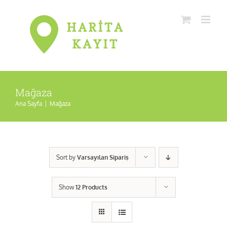
Skip
to
content
Mağaza
Ana Sayfa
|
Mağaza
Sort by
Varsayılan Sipariş
Show
12 Products