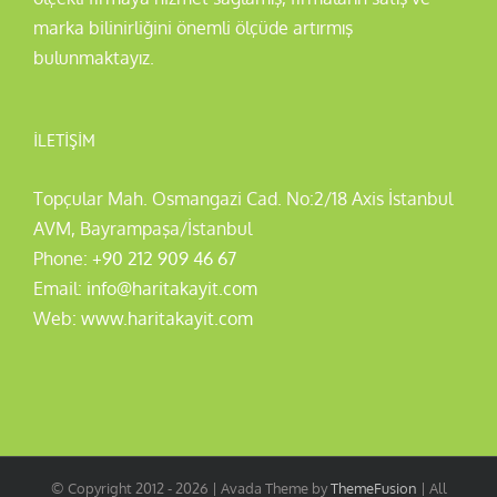
marka bilinirliğini önemli ölçüde artırmış
bulunmaktayız.
İLETIŞIM
Topçular Mah. Osmangazi Cad. No:2/18 Axis İstanbul
AVM, Bayrampaşa/İstanbul
Phone:
+90 212 909 46 67
Email:
info@haritakayit.com
Web:
www.haritakayit.com
© Copyright 2012 -
2026 | Avada Theme by
ThemeFusion
| All